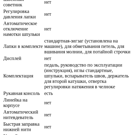
нет
советник
Регулировка
нет
давления лапки
Автоматическое
отключение
нет
намотки шпульки
стандартная-зигзаг (установлена на
Лапки в комплекте
машине), для обметывания петель, для
вшивания молнии, для потайной строчки
Дисплей
нет
педаль, руководство по эксплуатации
(инструкция), иглы стандартные,
Комплектация
шпульки, вспарыватель швов, держатель
для второй катушки, отвертка
регулировки натяжения в челноке
Рукавная консоль
есть
Линейка на
нет
корпусе
Автоматический
нет
нитевдеватель
Быстрая заправка
нет
нижней нити