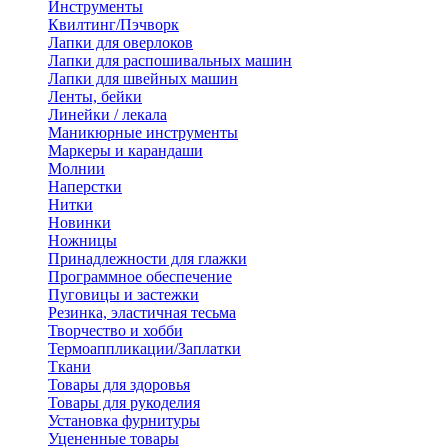
Инструменты
Квилтинг/Пэчворк
Лапки для оверлоков
Лапки для распошивальных машин
Лапки для швейных машин
Ленты, бейки
Линейки / лекала
Маникюрные инструменты
Маркеры и карандаши
Молнии
Наперстки
Нитки
Новинки
Ножницы
Принадлежности для глажки
Программное обеспечение
Пуговицы и застежки
Резинка, эластичная тесьма
Творчество и хобби
Термоаппликации/Заплатки
Ткани
Товары для здоровья
Товары для рукоделия
Установка фурнитуры
Уцененные товары