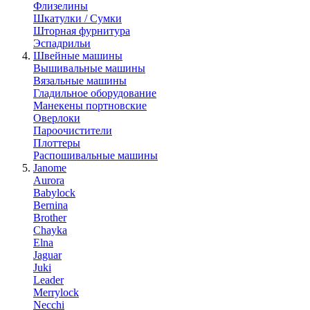
Флизелины
Шкатулки / Сумки
Шторная фурнитура
Эспадрильи
Швейные машины
Вышивальные машины
Вязальные машины
Гладильное оборудование
Манекены портновские
Оверлоки
Пароочистители
Плоттеры
Распошивальные машины
Janome
Aurora
Babylock
Bernina
Brother
Chayka
Elna
Jaguar
Juki
Leader
Merrylock
Necchi