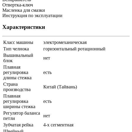
Отвертка-ключ
Масленка для смазки
Инструкция по эксплуатации
Характеристики
Класс машины
электромеханическая
Тип челнока
горизонтальный ротационный
Вышивальный
нет
блок
Плавная
регулировка
есть
длины стежка
Страна
Китай (Тайвань)
производства
Плавная
регулировка
есть
ширины стежка
Регулятор баланса
нет
петли
Зубчатая рейка
4-х сегментная
Швейный