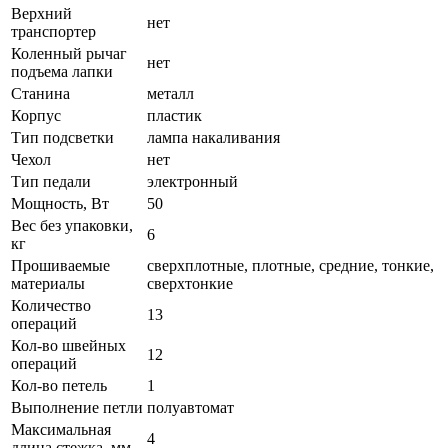
Верхний
нет
транспортер
Коленный рычаг
нет
подъема лапки
Станина
металл
Корпус
пластик
Тип подсветки
лампа накаливания
Чехол
нет
Тип педали
электронный
Мощность, Вт
50
Вес без упаковки,
6
кг
Прошиваемые
сверхплотные, плотные, средние, тонкие,
материалы
сверхтонкие
Количество
13
операций
Кол-во швейных
12
операций
Кол-во петель
1
Выполнение петли
полуавтомат
Максимальная
4
длина стежка, мм