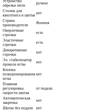
Устройство
ручное
обрезки нити
Столик для
нет
квилтинга и шитья
Страна
Япония
производителя
Оверлочные
есть
строчки
Эластичные
есть
строчки
Декоративные
нет
строчки
Эл. стабилизатор
нет
прокола иглы
Кнопка
позиционирования
нет
иглы
Плавная
регулировка
от педали
скорости шитья
Автоматическая
нет
закрепка
Шитье без педали
нет