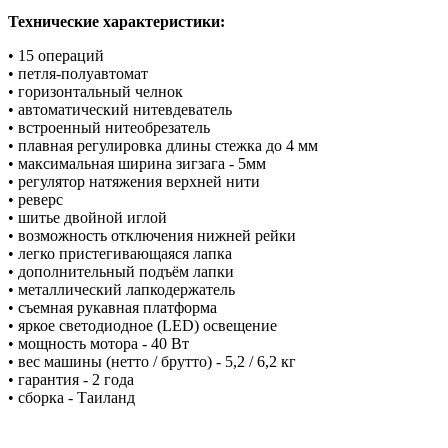
Технические характеристики:
• 15 операций
• петля-полуавтомат
• горизонтальный челнок
• автоматический нитевдеватель
• встроенный нитеобрезатель
• плавная регулировка длины стежка до 4 мм
• максимальная ширина зигзага - 5мм
• регулятор натяжения верхней нити
• реверс
• шитье двойной иглой
• возможность отключения нижней рейки
• легко пристегивающаяся лапка
• дополнительный подъём лапки
• металлический лапкодержатель
• съемная рукавная платформа
• яркое светодиодное (LED) освещение
• мощность мотора - 40 Вт
• вес машины (нетто / брутто) - 5,2 / 6,2 кг
• гарантия - 2 года
• сборка - Таиланд