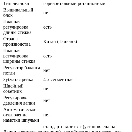
Тип челнока
горизонтальный ротационный
Вышивальный
нет
блок
Плавная
регулировка
есть
длины стежка
Страна
Китай (Тайвань)
производства
Плавная
регулировка
есть
ширины стежка
Регулятор баланса
нет
петли
Зубчатая рейка
4-х сегментная
Швейный
нет
советник
Регулировка
нет
давления лапки
Автоматическое
отключение
нет
намотки шпульки
стандартная-зигзаг (установлена на
Лапки в комплекте
машине), для обметывания петель, для