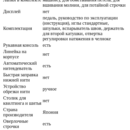
вшивания молнии, для потайной строчки
Дисплей
нет
педаль, руководство по эксплуатации
(инструкция), иглы стандартные,
Комплектация
шпульки, вспарыватель швов, держатель
для второй катушки, отвертка
регулировки натяжения в челноке
Рукавная консоль
есть
Линейка на
нет
корпусе
Автоматический
есть
нитевдеватель
Быстрая заправка
нет
нижней нити
Устройство
ручное
обрезки нити
Столик для
нет
квилтинга и шитья
Страна
Япония
производителя
Оверлочные
есть
строчки