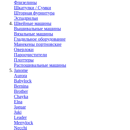
Флизелины
Шкатулки / Сумки
Шторная фурнитура
Эспадрильи
Швейные машины
Вышивальные машины
Вязальные машины
Гладильное оборудование
Манекены портновские
Оверлоки
Пароочистители
Плоттеры
Распошивальные машины
Janome
Aurora
Babylock
Bernina
Brother
Chayka
Elna
Jaguar
Juki
Leader
Merrylock
Necchi