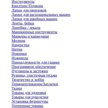
Инструменты
Квилтинг/Пэчворк
Лапки для оверлоков
Лапки для распошивальных машин
Лапки для швейных машин
Ленты, бейки
Линейки / лекала
Маникюрные инструменты
Маркеры и карандаши
Молнии
Наперстки
Нитки
Новинки
Ножницы
Принадлежности для глажки
Программное обеспечение
Пуговицы и застежки
Резинка, эластичная тесьма
Творчество и хобби
Термоаппликации/Заплатки
Ткани
Товары для здоровья
Товары для рукоделия
Установка фурнитуры
Уцененные товары