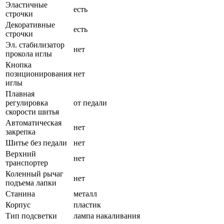
Эластичные
есть
строчки
Декоративные
есть
строчки
Эл. стабилизатор
нет
прокола иглы
Кнопка
позиционирования
нет
иглы
Плавная
регулировка
от педали
скорости шитья
Автоматическая
нет
закрепка
Шитье без педали
нет
Верхний
нет
транспортер
Коленный рычаг
нет
подъема лапки
Станина
металл
Корпус
пластик
Тип подсветки
лампа накаливания