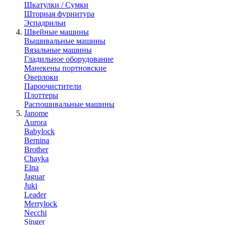
Шкатулки / Сумки
Шторная фурнитура
Эспадрильи
Швейные машины
Вышивальные машины
Вязальные машины
Гладильное оборудование
Манекены портновские
Оверлоки
Пароочистители
Плоттеры
Распошивальные машины
Janome
Aurora
Babylock
Bernina
Brother
Chayka
Elna
Jaguar
Juki
Leader
Merrylock
Necchi
Singer