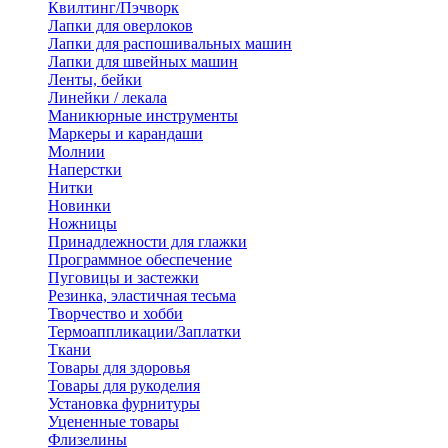
Квилтинг/Пэчворк
Лапки для оверлоков
Лапки для распошивальных машин
Лапки для швейных машин
Ленты, бейки
Линейки / лекала
Маникюрные инструменты
Маркеры и карандаши
Молнии
Наперстки
Нитки
Новинки
Ножницы
Принадлежности для глажки
Программное обеспечение
Пуговицы и застежки
Резинка, эластичная тесьма
Творчество и хобби
Термоаппликации/Заплатки
Ткани
Товары для здоровья
Товары для рукоделия
Установка фурнитуры
Уцененные товары
Флизелины