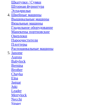
Шкатулки / Сумки
Шторная фурнитура
Эспадрильи
Швейные машины
Вышивальные машины
Вязальные машины
Гладильное оборудование
Манекены портновские
Оверлоки
Пароочистители
Плоттеры
Распошивальные машины
Janome
Aurora
Babylock
Bernina
Brother
Chayka
Elna
Jaguar
Juki
Leader
Merrylock
Necchi
Singer