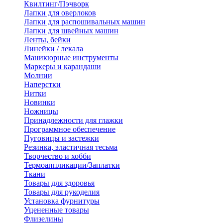
Квилтинг/Пэчворк
Лапки для оверлоков
Лапки для распошивальных машин
Лапки для швейных машин
Ленты, бейки
Линейки / лекала
Маникюрные инструменты
Маркеры и карандаши
Молнии
Наперстки
Нитки
Новинки
Ножницы
Принадлежности для глажки
Программное обеспечение
Пуговицы и застежки
Резинка, эластичная тесьма
Творчество и хобби
Термоаппликации/Заплатки
Ткани
Товары для здоровья
Товары для рукоделия
Установка фурнитуры
Уцененные товары
Флизелины