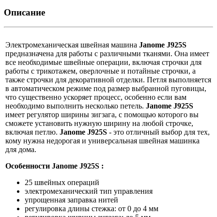
Описание
Электромеханическая швейная машина
Janome J925S
предназначена для работы с различными тканями. Она имеет
все необходимые швейные операции, включая строчки для
работы с трикотажем, оверлочные и потайные строчки, а
также строчки для декоративной отделки. Петля выполняется
в автоматическом режиме под размер выбранной пуговицы,
что существенно ускоряет процесс, особенно если вам
необходимо выполнить несколько петель.
Janome J925S
имеет регулятор ширины зигзага, с помощью которого вы
сможете установить нужную ширину на любой строчке,
включая петлю.
Janome J925S
- это отличный выбор для тех,
кому нужна недорогая и универсальная швейная машинка
для дома.
Особенности Janome J925S :
25 швейных операций
электромеханический тип управления
упрощенная заправка нитей
регулировка длины стежка: от 0 до 4 мм