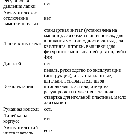
Регулировка
нет
давления лапки
Автоматическое
отключение
нет
намотки шпульки
стандартная-зигзаг (установлена на
машине), для обметывания петель, для
вшивания молнии односторонняя, для
Лапки в комплекте
квилтинга, штопки, вышивки (для
фигурного выстегивания), для подрубки
4мм
Дисплей
нет
педаль, руководство по эксплуатации
(инструкция), иглы стандартные,
шпульки, вспарыватель швов,
Комплектация
штопальная пластина, отвертка
регулировки натяжения в челноке,
отвертка для игольной пластины, масло
для смазки
Рукавная консоль
есть
Линейка на
нет
корпусе
Автоматический
есть
нитевдеватель