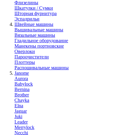
Флизелины
Шкатулки / Сумки
Шторная фурнитура
Эспадрильи
Швейные машины
Вышивальные машины
Вязальные машины
Гладильное оборудование
Манекены портновские
Оверлоки
Пароочистители
Плоттеры
Распошивальные машины
Janome
Aurora
Babylock
Bernina
Brother
Chayka
Elna
Jaguar
Juki
Leader
Merrylock
Necchi