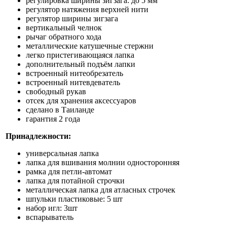
регулировка ширины зигзага: до 5 мм
регулятор натяжения верхней нити
регулятор ширины зигзага
вертикальный челнок
рычаг обратного хода
металлические катушечные стержни
легко пристегивающаяся лапка
дополнительный подъём лапки
встроенный нитеобрезатель
встроенный нитевдеватель
свободный рукав
отсек для хранения аксессуаров
сделано в Таиланде
гарантия 2 года
Принадлежности:
универсальная лапка
лапка для вшивания молнии односторонняя
рамка для петли-автомат
лапка для потайной строчки
металлическая лапка для атласных строчек
шпульки пластиковые: 5 шт
набор игл: 3шт
вспарыватель