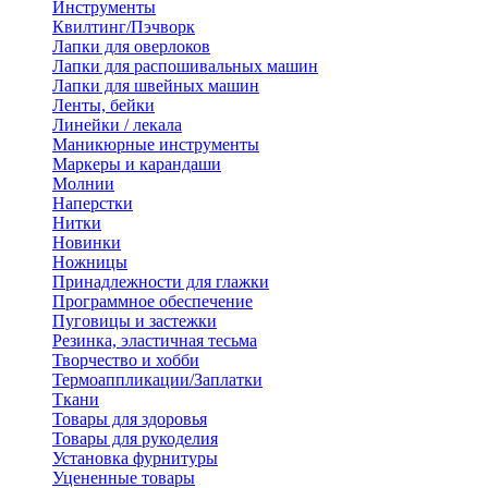
Инструменты
Квилтинг/Пэчворк
Лапки для оверлоков
Лапки для распошивальных машин
Лапки для швейных машин
Ленты, бейки
Линейки / лекала
Маникюрные инструменты
Маркеры и карандаши
Молнии
Наперстки
Нитки
Новинки
Ножницы
Принадлежности для глажки
Программное обеспечение
Пуговицы и застежки
Резинка, эластичная тесьма
Творчество и хобби
Термоаппликации/Заплатки
Ткани
Товары для здоровья
Товары для рукоделия
Установка фурнитуры
Уцененные товары