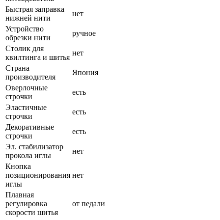
Быстрая заправка
нет
нижней нити
Устройство
ручное
обрезки нити
Столик для
нет
квилтинга и шитья
Страна
Япония
производителя
Оверлочные
есть
строчки
Эластичные
есть
строчки
Декоративные
есть
строчки
Эл. стабилизатор
нет
прокола иглы
Кнопка
позиционирования
нет
иглы
Плавная
регулировка
от педали
скорости шитья