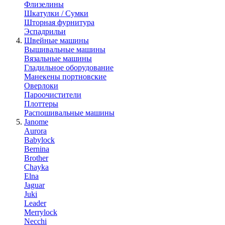
Флизелины
Шкатулки / Сумки
Шторная фурнитура
Эспадрильи
Швейные машины
Вышивальные машины
Вязальные машины
Гладильное оборудование
Манекены портновские
Оверлоки
Пароочистители
Плоттеры
Распошивальные машины
Janome
Aurora
Babylock
Bernina
Brother
Chayka
Elna
Jaguar
Juki
Leader
Merrylock
Necchi