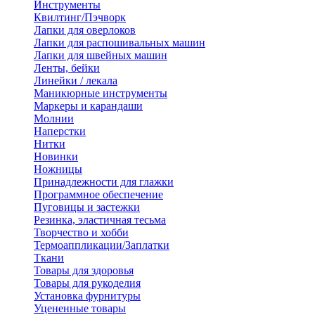
Инструменты
Квилтинг/Пэчворк
Лапки для оверлоков
Лапки для распошивальных машин
Лапки для швейных машин
Ленты, бейки
Линейки / лекала
Маникюрные инструменты
Маркеры и карандаши
Молнии
Наперстки
Нитки
Новинки
Ножницы
Принадлежности для глажки
Программное обеспечение
Пуговицы и застежки
Резинка, эластичная тесьма
Творчество и хобби
Термоаппликации/Заплатки
Ткани
Товары для здоровья
Товары для рукоделия
Установка фурнитуры
Уцененные товары