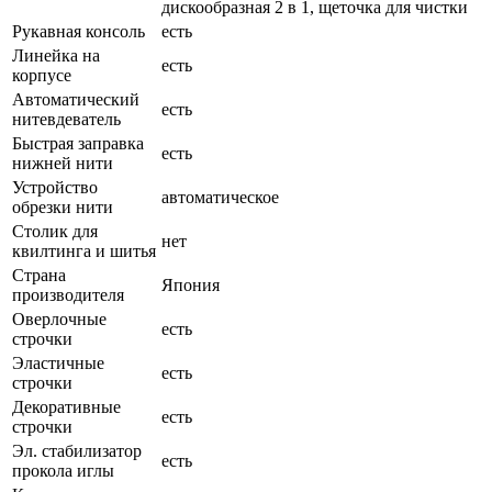
дискообразная 2 в 1, щеточка для чистки
Рукавная консоль
есть
Линейка на
есть
корпусе
Автоматический
есть
нитевдеватель
Быстрая заправка
есть
нижней нити
Устройство
автоматическое
обрезки нити
Столик для
нет
квилтинга и шитья
Страна
Япония
производителя
Оверлочные
есть
строчки
Эластичные
есть
строчки
Декоративные
есть
строчки
Эл. стабилизатор
есть
прокола иглы