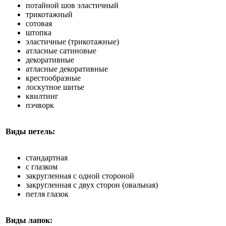
потайной шов эластичный
трикотажный
сотовая
штопка
эластичные (трикотажные)
атласные сатиновые
декоративные
атласные декоративные
крестообразные
лоскутное шитье
квилтинг
пэчворк
Виды петель:
стандартная
с глазком
закругленная с одной стороной
закругленная с двух сторон (овальная)
петля глазок
Виды лапок: