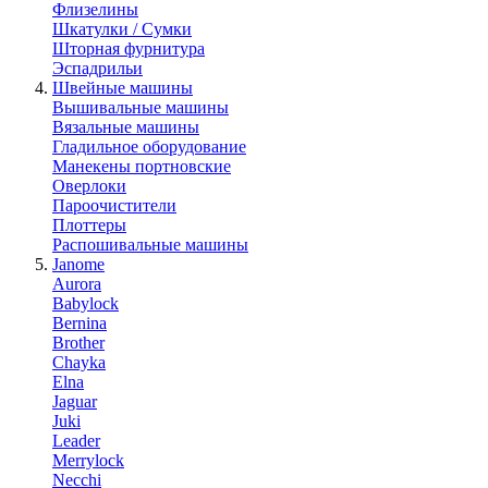
Флизелины
Шкатулки / Сумки
Шторная фурнитура
Эспадрильи
Швейные машины
Вышивальные машины
Вязальные машины
Гладильное оборудование
Манекены портновские
Оверлоки
Пароочистители
Плоттеры
Распошивальные машины
Janome
Aurora
Babylock
Bernina
Brother
Chayka
Elna
Jaguar
Juki
Leader
Merrylock
Necchi