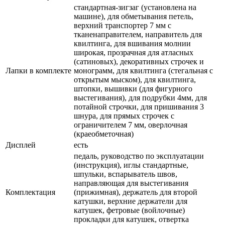
стандартная-зигзаг (установлена на
машине), для обметывания петель,
верхний транспортер 7 мм с
тканенаправителем, направитель для
квилтинга, для вшивания молнии
широкая, прозрачная для атласных
(сатиновых), декоративных строчек и
Лапки в комплекте
монограмм, для квилтинга (стегальная с
открытым мыском), для квилтинга,
штопки, вышивки (для фигурного
выстегивания), для подрубки 4мм, для
потайной строчки, для пришивания 3
шнура, для прямых строчек с
ограничителем 7 мм, оверлочная
(краеобметочная)
Дисплей
есть
педаль, руководство по эксплуатации
(инструкция), иглы стандартные,
шпульки, вспарыватель швов,
направляющая для выстегивания
Комплектация
(прижимная), держатель для второй
катушки, верхние держатели для
катушек, фетровые (войлочные)
прокладки для катушек, отвертка