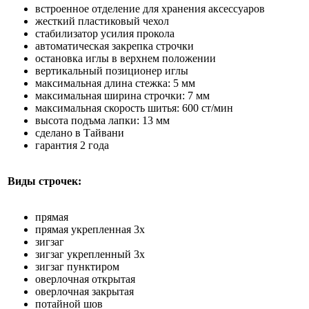
встроенное отделение для хранения аксессуаров
жесткий пластиковый чехол
стабилизатор усилия прокола
автоматическая закрепка строчки
остановка иглы в верхнем положении
вертикальный позиционер иглы
максимальная длина стежка: 5 мм
максимальная ширина строчки: 7 мм
максимальная скорость шитья: 600 ст/мин
высота подъма лапки: 13 мм
сделано в Тайвани
гарантия 2 года
Виды строчек:
прямая
прямая укрепленная 3х
зигзаг
зигзаг укрепленный 3х
зигзаг пунктиром
оверлочная открытая
оверлочная закрытая
потайной шов