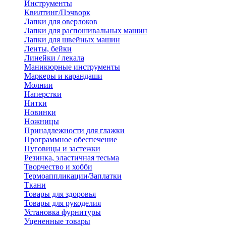
Инструменты
Квилтинг/Пэчворк
Лапки для оверлоков
Лапки для распошивальных машин
Лапки для швейных машин
Ленты, бейки
Линейки / лекала
Маникюрные инструменты
Маркеры и карандаши
Молнии
Наперстки
Нитки
Новинки
Ножницы
Принадлежности для глажки
Программное обеспечение
Пуговицы и застежки
Резинка, эластичная тесьма
Творчество и хобби
Термоаппликации/Заплатки
Ткани
Товары для здоровья
Товары для рукоделия
Установка фурнитуры
Уцененные товары