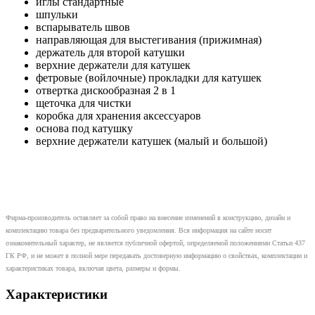
иглы стандартные
шпульки
вспарыватель швов
направляющая для выстегивания (прижимная)
держатель для второй катушки
верхние держатели для катушек
фетровые (войлочные) прокладки для катушек
отвертка дискообразная 2 в 1
щеточка для чистки
коробка для хранения аксессуаров
основа под катушку
верхние держатели катушек (малый и большой)
Фирма-производитель оставляет за собой право на внесение изменений в конструкцию, дизайн и
комплектацию товара без предварительного уведомления. Вся информация на сайте носит
ознакомительный характер, не является публичной офертой, определяемой положениями Статьи 437
ГК РФ, и не может в полной мере передавать достоверную информацию о свойствах, комплектации и
характеристиках товара, включая цвета, размеры и формы.
Характеристики