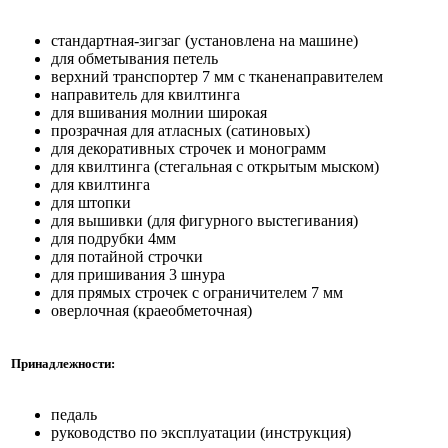
стандартная-зигзаг (установлена на машине)
для обметывания петель
верхний транспортер 7 мм с тканенаправителем
направитель для квилтинга
для вшивания молнии широкая
прозрачная для атласных (сатиновых)
для декоративных строчек и монограмм
для квилтинга (стегальная с открытым мыском)
для квилтинга
для штопки
для вышивки (для фигурного выстегивания)
для подрубки 4мм
для потайной строчки
для пришивания 3 шнура
для прямых строчек с ограничителем 7 мм
оверлочная (краеобметочная)
Принадлежности:
педаль
руководство по эксплуатации (инструкция)