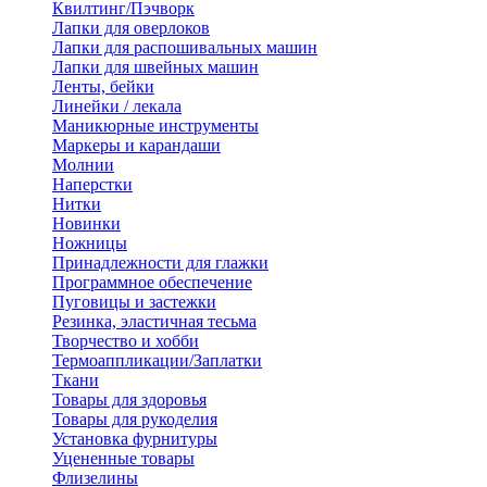
Квилтинг/Пэчворк
Лапки для оверлоков
Лапки для распошивальных машин
Лапки для швейных машин
Ленты, бейки
Линейки / лекала
Маникюрные инструменты
Маркеры и карандаши
Молнии
Наперстки
Нитки
Новинки
Ножницы
Принадлежности для глажки
Программное обеспечение
Пуговицы и застежки
Резинка, эластичная тесьма
Творчество и хобби
Термоаппликации/Заплатки
Ткани
Товары для здоровья
Товары для рукоделия
Установка фурнитуры
Уцененные товары
Флизелины