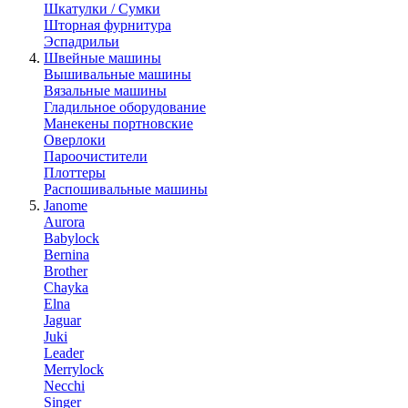
Шкатулки / Сумки
Шторная фурнитура
Эспадрильи
Швейные машины
Вышивальные машины
Вязальные машины
Гладильное оборудование
Манекены портновские
Оверлоки
Пароочистители
Плоттеры
Распошивальные машины
Janome
Aurora
Babylock
Bernina
Brother
Chayka
Elna
Jaguar
Juki
Leader
Merrylock
Necchi
Singer