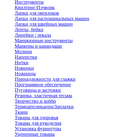
Инструменты
Квилтинг/Пэчворк
Лапки для оверлоков
Лапки для распошивальных машин
Лапки для швейных машин
Ленты, бейки
Линейки / лекала
Маникюрные инструменты
Маркеры и карандаши
Молнии
Наперстки
Нитки
Новинки
Ножницы
Принадлежности для глажки
Программное обеспечение
Пуговицы и застежки
Резинка, эластичная тесьма
Творчество и хобби
Термоаппликации/Заплатки
Ткани
Товары для здоровья
Товары для рукоделия
Установка фурнитуры
Уцененные товары