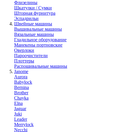
Флизелины
Шкатулки / Сумки
Шторная фурнитура
Эспадрильи
Швейные машины
Вышивальные машины
Вязальные машины
Гладильное оборудование
Манекены портновские
Оверлоки
Пароочистители
Плоттеры
Распошивальные машины
Janome
Aurora
Babylock
Bernina
Brother
Chayka
Elna
Jaguar
Juki
Leader
Merrylock
Necchi