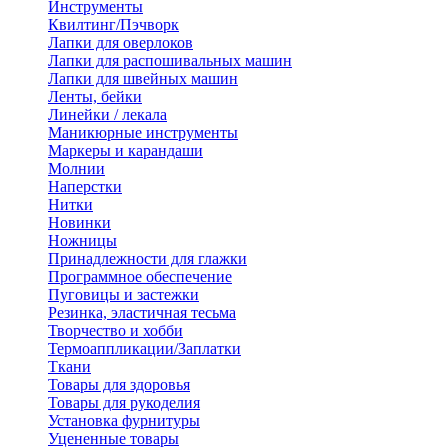
Инструменты
Квилтинг/Пэчворк
Лапки для оверлоков
Лапки для распошивальных машин
Лапки для швейных машин
Ленты, бейки
Линейки / лекала
Маникюрные инструменты
Маркеры и карандаши
Молнии
Наперстки
Нитки
Новинки
Ножницы
Принадлежности для глажки
Программное обеспечение
Пуговицы и застежки
Резинка, эластичная тесьма
Творчество и хобби
Термоаппликации/Заплатки
Ткани
Товары для здоровья
Товары для рукоделия
Установка фурнитуры
Уцененные товары