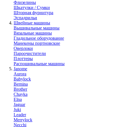
Флизелины
Шкатулки / Сумки
Шторная фурнитура
Эспадрильи
Швейные машины
Вышивальные машины
Вязальные машины
Гладильное оборудование
Манекены портновские
Оверлоки
Пароочистители
Плоттеры
Распошивальные машины
Janome
Aurora
Babylock
Bernina
Brother
Chayka
Elna
Jaguar
Juki
Leader
Merrylock
Necchi