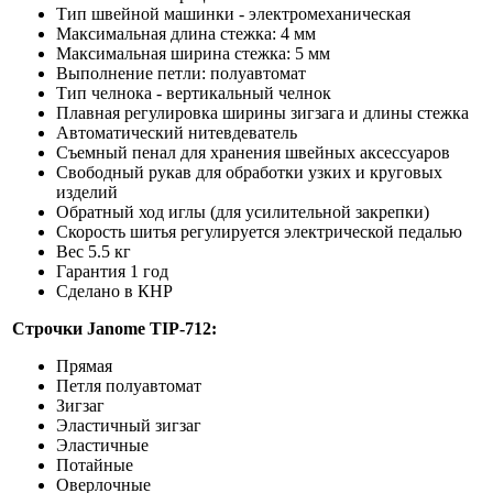
Тип швейной машинки - электромеханическая
Максимальная длина стежка: 4 мм
Максимальная ширина стежка: 5 мм
Выполнение петли: полуавтомат
Тип челнока - вертикальный челнок
Плавная регулировка ширины зигзага и длины стежка
Автоматический нитевдеватель
Съемный пенал для хранения швейных аксессуаров
Свободный рукав для обработки узких и круговых
изделий
Обратный ход иглы (для усилительной закрепки)
Скорость шитья регулируется электрической педалью
Вес 5.5 кг
Гарантия 1 год
Сделано в КНР
Строчки Janome
TIP-712
:
Прямая
Петля полуавтомат
Зигзаг
Эластичный зигзаг
Эластичные
Потайные
Оверлочные