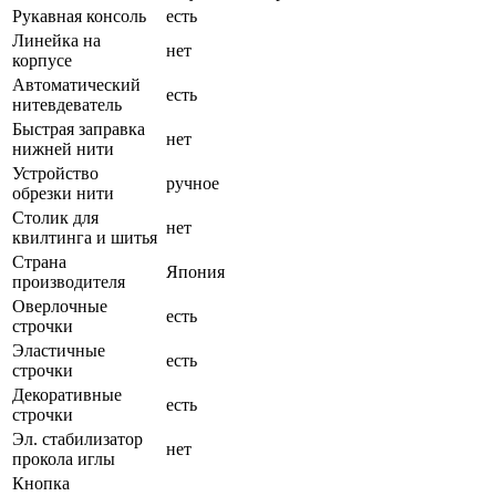
Рукавная консоль
есть
Линейка на
нет
корпусе
Автоматический
есть
нитевдеватель
Быстрая заправка
нет
нижней нити
Устройство
ручное
обрезки нити
Столик для
нет
квилтинга и шитья
Страна
Япония
производителя
Оверлочные
есть
строчки
Эластичные
есть
строчки
Декоративные
есть
строчки
Эл. стабилизатор
нет
прокола иглы
Кнопка