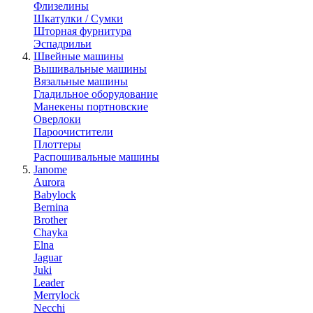
Флизелины
Шкатулки / Сумки
Шторная фурнитура
Эспадрильи
Швейные машины
Вышивальные машины
Вязальные машины
Гладильное оборудование
Манекены портновские
Оверлоки
Пароочистители
Плоттеры
Распошивальные машины
Janome
Aurora
Babylock
Bernina
Brother
Chayka
Elna
Jaguar
Juki
Leader
Merrylock
Necchi