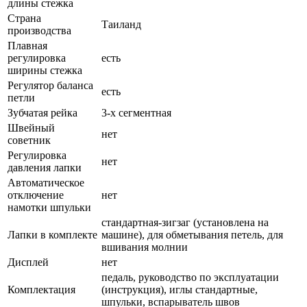
длины стежка
Страна
Таиланд
производства
Плавная
регулировка
есть
ширины стежка
Регулятор баланса
есть
петли
Зубчатая рейка
3-х сегментная
Швейный
нет
советник
Регулировка
нет
давления лапки
Автоматическое
отключение
нет
намотки шпульки
стандартная-зигзаг (установлена на
Лапки в комплекте
машине), для обметывания петель, для
вшивания молнии
Дисплей
нет
педаль, руководство по эксплуатации
Комплектация
(инструкция), иглы стандартные,
шпульки, вспарыватель швов