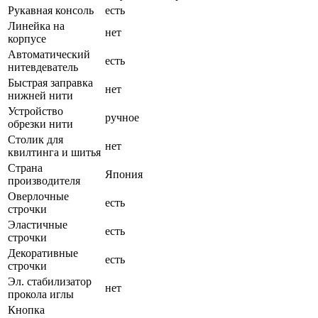
Рукавная консоль
есть
Линейка на
нет
корпусе
Автоматический
есть
нитевдеватель
Быстрая заправка
нет
нижней нити
Устройство
ручное
обрезки нити
Столик для
нет
квилтинга и шитья
Страна
Япония
производителя
Оверлочные
есть
строчки
Эластичные
есть
строчки
Декоративные
есть
строчки
Эл. стабилизатор
нет
прокола иглы
Кнопка