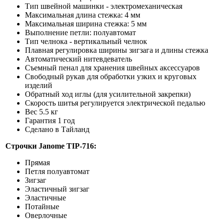
Тип швейной машинки - электромеханическая
Максимальная длина стежка: 4 мм
Максимальная ширина стежка: 5 мм
Выполнение петли: полуавтомат
Тип челнока - вертикальный челнок
Плавная регулировка ширины зигзага и длины стежка
Автоматический нитевдеватель
Съемный пенал для хранения швейных аксессуаров
Свободный рукав для обработки узких и круговых
изделий
Обратный ход иглы (для усилительной закрепки)
Скорость шитья регулируется электрической педалью
Вес 5.5 кг
Гарантия 1 год
Сделано в Тайланд
Строчки Janome
TIP-716
:
Прямая
Петля полуавтомат
Зигзаг
Эластичный зигзаг
Эластичные
Потайные
Оверлочные