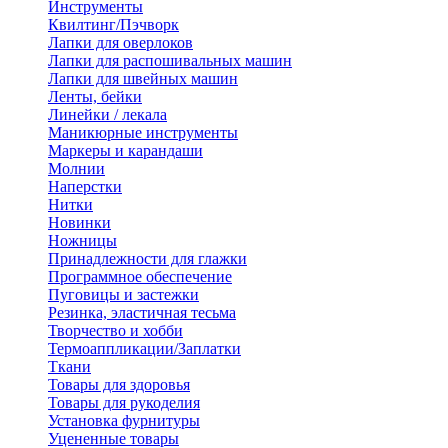
Инструменты
Квилтинг/Пэчворк
Лапки для оверлоков
Лапки для распошивальных машин
Лапки для швейных машин
Ленты, бейки
Линейки / лекала
Маникюрные инструменты
Маркеры и карандаши
Молнии
Наперстки
Нитки
Новинки
Ножницы
Принадлежности для глажки
Программное обеспечение
Пуговицы и застежки
Резинка, эластичная тесьма
Творчество и хобби
Термоаппликации/Заплатки
Ткани
Товары для здоровья
Товары для рукоделия
Установка фурнитуры
Уцененные товары