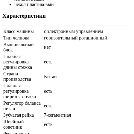
чехол пластиковый
Характеристики
Класс машины
с электронным управлением
Тип челнока
горизонтальный ротационный
Вышивальный
нет
блок
Плавная
регулировка
есть
длины стежка
Страна
Китай
производства
Плавная
регулировка
есть
ширины стежка
Регулятор баланса
есть
петли
Зубчатая рейка
7-сегментная
Швейный
есть
советник
Регулировка