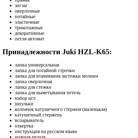
зигзаг
оверлочные
потайные
эластичные
трикотажные
декоративные
петля автомат
Принадлежности
Juki HZL-K65
:
лапка универсальная
лапка для потайной строчки
лапка для втачивания застежки молнии
лапка оверлочная
лапка для стежки
лапка для выметывания петель
набор игл
шпульки
колпачок катушечного стержня (маленькая)
катушечный стержень
вспарыватель
отвертка
инструкция на русском языке
ножная педаль