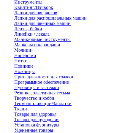
Инструменты
Квилтинг/Пэчворк
Лапки для оверлоков
Лапки для распошивальных машин
Лапки для швейных машин
Ленты, бейки
Линейки / лекала
Маникюрные инструменты
Маркеры и карандаши
Молнии
Наперстки
Нитки
Новинки
Ножницы
Принадлежности для глажки
Программное обеспечение
Пуговицы и застежки
Резинка, эластичная тесьма
Творчество и хобби
Термоаппликации/Заплатки
Ткани
Товары для здоровья
Товары для рукоделия
Установка фурнитуры
Уцененные товары