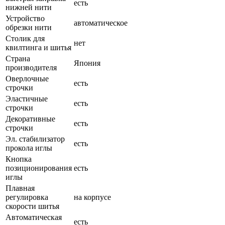
есть
нижней нити
Устройство
автоматическое
обрезки нити
Столик для
нет
квилтинга и шитья
Страна
Япония
производителя
Оверлочные
есть
строчки
Эластичные
есть
строчки
Декоративные
есть
строчки
Эл. стабилизатор
есть
прокола иглы
Кнопка
позиционирования
есть
иглы
Плавная
регулировка
на корпусе
скорости шитья
Автоматическая
есть