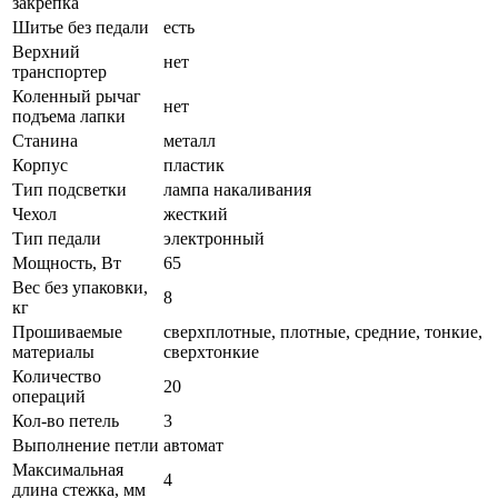
закрепка
Шитье без педали
есть
Верхний
нет
транспортер
Коленный рычаг
нет
подъема лапки
Станина
металл
Корпус
пластик
Тип подсветки
лампа накаливания
Чехол
жесткий
Тип педали
электронный
Мощность, Вт
65
Вес без упаковки,
8
кг
Прошиваемые
сверхплотные, плотные, средние, тонкие,
материалы
сверхтонкие
Количество
20
операций
Кол-во петель
3
Выполнение петли
автомат
Максимальная
4
длина стежка, мм