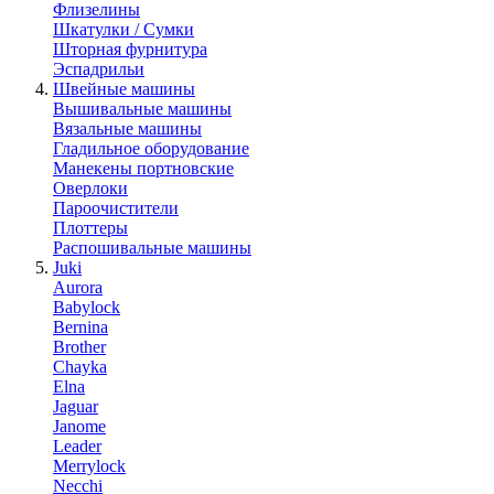
Флизелины
Шкатулки / Сумки
Шторная фурнитура
Эспадрильи
Швейные машины
Вышивальные машины
Вязальные машины
Гладильное оборудование
Манекены портновские
Оверлоки
Пароочистители
Плоттеры
Распошивальные машины
Juki
Aurora
Babylock
Bernina
Brother
Chayka
Elna
Jaguar
Janome
Leader
Merrylock
Necchi