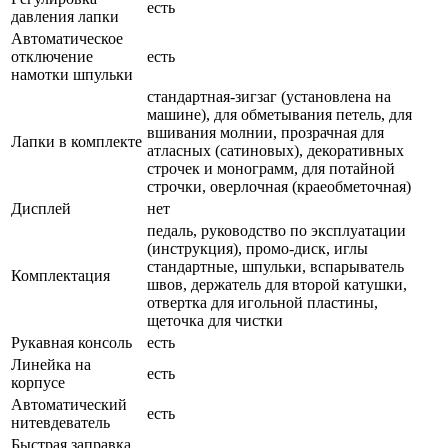
есть
давления лапки
Автоматическое
отключение
есть
намотки шпульки
стандартная-зигзаг (установлена на
машине), для обметывания петель, для
вшивания молнии, прозрачная для
Лапки в комплекте
атласных (сатиновых), декоративных
строчек и монограмм, для потайной
строчки, оверлочная (краеобметочная)
Дисплей
нет
педаль, руководство по эксплуатации
(инструкция), промо-диск, иглы
стандартные, шпульки, вспарыватель
Комплектация
швов, держатель для второй катушки,
отвертка для игольной пластины,
щеточка для чистки
Рукавная консоль
есть
Линейка на
есть
корпусе
Автоматический
есть
нитевдеватель
Быстрая заправка