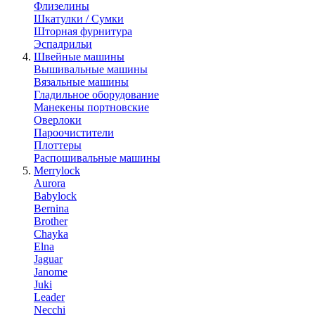
Флизелины
Шкатулки / Сумки
Шторная фурнитура
Эспадрильи
Швейные машины
Вышивальные машины
Вязальные машины
Гладильное оборудование
Манекены портновские
Оверлоки
Пароочистители
Плоттеры
Распошивальные машины
Merrylock
Aurora
Babylock
Bernina
Brother
Chayka
Elna
Jaguar
Janome
Juki
Leader
Necchi