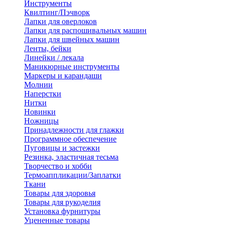
Инструменты
Квилтинг/Пэчворк
Лапки для оверлоков
Лапки для распошивальных машин
Лапки для швейных машин
Ленты, бейки
Линейки / лекала
Маникюрные инструменты
Маркеры и карандаши
Молнии
Наперстки
Нитки
Новинки
Ножницы
Принадлежности для глажки
Программное обеспечение
Пуговицы и застежки
Резинка, эластичная тесьма
Творчество и хобби
Термоаппликации/Заплатки
Ткани
Товары для здоровья
Товары для рукоделия
Установка фурнитуры
Уцененные товары