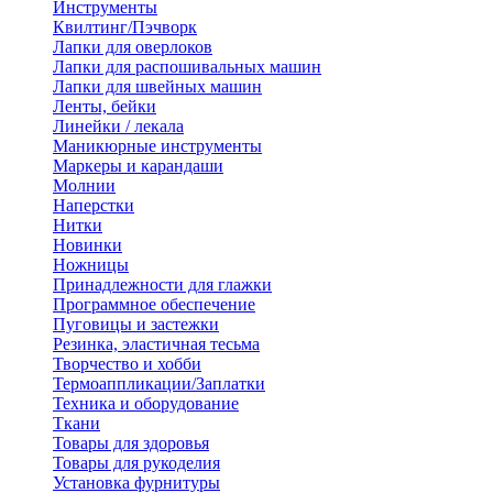
Инструменты
Квилтинг/Пэчворк
Лапки для оверлоков
Лапки для распошивальных машин
Лапки для швейных машин
Ленты, бейки
Линейки / лекала
Маникюрные инструменты
Маркеры и карандаши
Молнии
Наперстки
Нитки
Новинки
Ножницы
Принадлежности для глажки
Программное обеспечение
Пуговицы и застежки
Резинка, эластичная тесьма
Творчество и хобби
Термоаппликации/Заплатки
Техника и оборудование
Ткани
Товары для здоровья
Товары для рукоделия
Установка фурнитуры