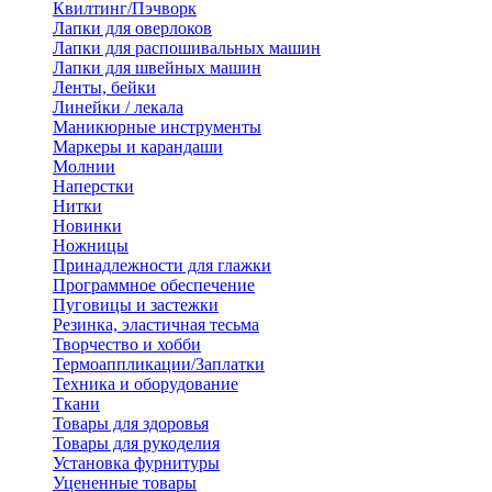
Квилтинг/Пэчворк
Лапки для оверлоков
Лапки для распошивальных машин
Лапки для швейных машин
Ленты, бейки
Линейки / лекала
Маникюрные инструменты
Маркеры и карандаши
Молнии
Наперстки
Нитки
Новинки
Ножницы
Принадлежности для глажки
Программное обеспечение
Пуговицы и застежки
Резинка, эластичная тесьма
Творчество и хобби
Термоаппликации/Заплатки
Техника и оборудование
Ткани
Товары для здоровья
Товары для рукоделия
Установка фурнитуры
Уцененные товары