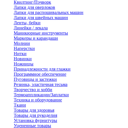
Квилтинг/Пэчворк
Лапки для оверлоков
Лапки для распошивальных машин
Лапки для швейных машин
Ленты, бейки
Линейки / лекала
Маникюрные инструменты
Маркеры и карандаши
Молнии
Наперстки
Нитки
Новинки
Ножницы
Принадлежности для глажки
Программное обеспечение
Пуговицы и застежки
Резинка, эластичная тесьма
Творчество и хобби
Термоаппликации/Заплатки
Техника и оборудование
Ткани
Товары для здоровья
Товары для рукоделия
Установка фурнитуры
Уцененные товары