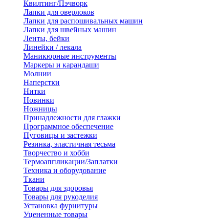
Квилтинг/Пэчворк
Лапки для оверлоков
Лапки для распошивальных машин
Лапки для швейных машин
Ленты, бейки
Линейки / лекала
Маникюрные инструменты
Маркеры и карандаши
Молнии
Наперстки
Нитки
Новинки
Ножницы
Принадлежности для глажки
Программное обеспечение
Пуговицы и застежки
Резинка, эластичная тесьма
Творчество и хобби
Термоаппликации/Заплатки
Техника и оборудование
Ткани
Товары для здоровья
Товары для рукоделия
Установка фурнитуры
Уцененные товары