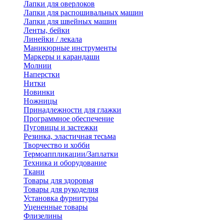
Лапки для оверлоков
Лапки для распошивальных машин
Лапки для швейных машин
Ленты, бейки
Линейки / лекала
Маникюрные инструменты
Маркеры и карандаши
Молнии
Наперстки
Нитки
Новинки
Ножницы
Принадлежности для глажки
Программное обеспечение
Пуговицы и застежки
Резинка, эластичная тесьма
Творчество и хобби
Термоаппликации/Заплатки
Техника и оборудование
Ткани
Товары для здоровья
Товары для рукоделия
Установка фурнитуры
Уцененные товары
Флизелины