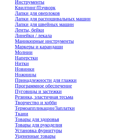
Инструменты
Квилтинг/Пэчворк
Лапки для оверлоков
Лапки для распошивальных машин
Лапки для швейных машин
Ленты, бейки
Линейки / лекала
Маникюрные инструменты
Маркеры и карандаши
Молнии
Наперстки
Нитки
Новинки
Ножницы
Принадлежности для глажки
Программное обеспечение
Пуговицы и застежки
Резинка, эластичная тесьма
Творчество и хобби
Термоаппликации/Заплатки
Ткани
Товары для здоровья
Товары для рукоделия
Установка фурнитуры
Уцененные товары