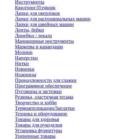
Инструменты
Квилтинг/Пэчворк
Лапки для оверлоков
Лапки для распошивальных машин
Лапки для швейных машин
Ленты, бейки
Линейки / лекала
Маникюрные инструменты
Маркеры и карандаши
Молнии
Наперстки
Нитки
Новинки
Ножницы
Принадлежности для глажки
Программное обеспечение
Пуговицы и застежки
Резинка, эластичная тесьма
Творчество и хобби
Термоаппликации/Заплатки
Техника и оборудование
Товары для здоровья
Товары для рукоделия
Установка фурнитуры
Уцененные товары