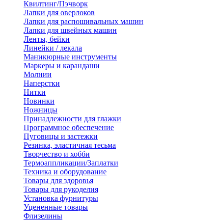
Квилтинг/Пэчворк
Лапки для оверлоков
Лапки для распошивальных машин
Лапки для швейных машин
Ленты, бейки
Линейки / лекала
Маникюрные инструменты
Маркеры и карандаши
Молнии
Наперстки
Нитки
Новинки
Ножницы
Принадлежности для глажки
Программное обеспечение
Пуговицы и застежки
Резинка, эластичная тесьма
Творчество и хобби
Термоаппликации/Заплатки
Техника и оборудование
Товары для здоровья
Товары для рукоделия
Установка фурнитуры
Уцененные товары
Флизелины