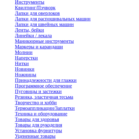
Инструменты
Квилтинг/Пэчворк
Лапки для оверлоков
Лапки для распошивальных машин
Лапки для швейных машин
Ленты, бейки
Линейки / лекала
Маникюрные инструменты
Маркеры и карандаши
Молнии
Наперстки
Нитки
Новинки
Ножницы
Принадлежности для глажки
Программное обеспечение
Пуговицы и застежки
Резинка, эластичная тесьма
Творчество и хобби
Термоаппликации/Заплатки
Техника и оборудование
Товары для здоровья
Товары для рукоделия
Установка фурнитуры
Уцененные товары