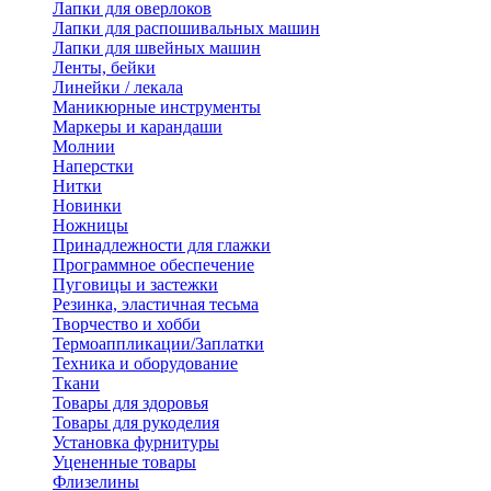
Лапки для оверлоков
Лапки для распошивальных машин
Лапки для швейных машин
Ленты, бейки
Линейки / лекала
Маникюрные инструменты
Маркеры и карандаши
Молнии
Наперстки
Нитки
Новинки
Ножницы
Принадлежности для глажки
Программное обеспечение
Пуговицы и застежки
Резинка, эластичная тесьма
Творчество и хобби
Термоаппликации/Заплатки
Техника и оборудование
Ткани
Товары для здоровья
Товары для рукоделия
Установка фурнитуры
Уцененные товары
Флизелины