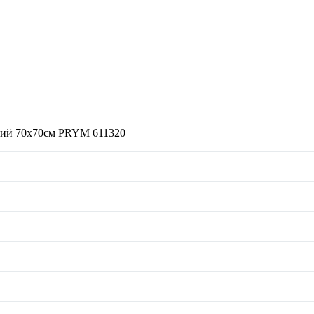
елий 70х70см PRYM 611320