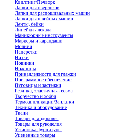
Квилтинг/Пэчворк
Лапки для оверлоков
Лапки для распошивальных машин
Лапки для швейных машин
Ленты, бейки
Линейки / лекала
Маникюрные инструменты
Маркеры и карандаши
Молнии
Наперстки
Нитки
Новинки
Ножницы
Принадлежности для глажки
Программное обеспечение
Пуговицы и застежки
Резинка, эластичная тесьма
Творчество и хобби
Термоаппликации/Заплатки
Техника и оборудование
Ткани
Товары для здоровья
Товары для рукоделия
Установка фурнитуры
Уцененные товары