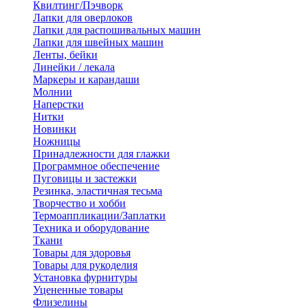
Квилтинг/Пэчворк
Лапки для оверлоков
Лапки для распошивальных машин
Лапки для швейных машин
Ленты, бейки
Линейки / лекала
Маркеры и карандаши
Молнии
Наперстки
Нитки
Новинки
Ножницы
Принадлежности для глажки
Программное обеспечение
Пуговицы и застежки
Резинка, эластичная тесьма
Творчество и хобби
Термоаппликации/Заплатки
Техника и оборудование
Ткани
Товары для здоровья
Товары для рукоделия
Установка фурнитуры
Уцененные товары
Флизелины