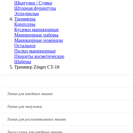
Шкатулки / Сумки
Шторная фурнитура
Эспадрильи
Триммеры
Книпсеры
Кусачки маникюрные
Маникюрные наборы
Маникюрные ножницы
Остальное
Пилки маникюрные
Пинцеты косметические
Шаберы
Триммер Zinger CT-18
КАТАЛОГ
Лапки для швейных машин
Лапки для оверлоков
Лапки для распошивальных машин
Аксессуары для швейных машин