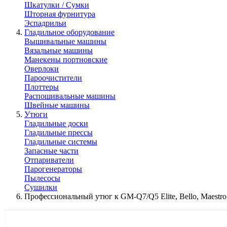
Шкатулки / Сумки
Шторная фурнитура
Эспадрильи
Гладильное оборудование
Вышивальные машины
Вязальные машины
Манекены портновские
Оверлоки
Пароочистители
Плоттеры
Распошивальные машины
Швейные машины
Утюги
Гладильные доски
Гладильные прессы
Гладильные системы
Запасные части
Отпариватели
Парогенераторы
Пылесосы
Сушилки
Профессиональный утюг к GM-Q7/Q5 Elite, Bello, Maest
КАТАЛОГ