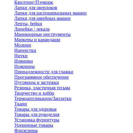
Квилтинг/Пэчворк
Лапки для оверлоков
Лапки для распошивальных машин
Лапки для швейных машин
Ленты, бейки
Линейки / лекала
Маникюрные инструменты
Маркеры и карандаши
Молнии
Наперстки
Нитки
Новинки
Ножницы
Принадлежности для глажки
Программное обеспечение
Пуговицы и застежки
Резинка, эластичная тесьма
Творчество и хобби
Термоаппликации/Заплатки
Ткани
Товары для здоровья
Товары для рукоделия
Установка фурнитуры
Уцененные товары
Флизелины