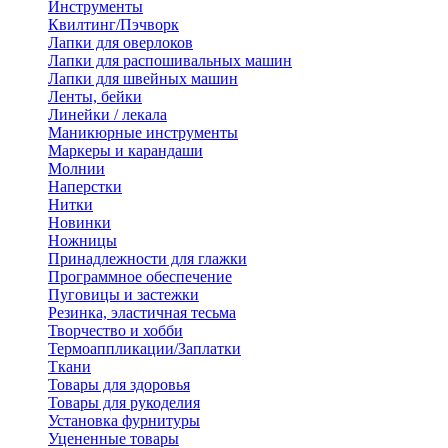
Инструменты
Квилтинг/Пэчворк
Лапки для оверлоков
Лапки для распошивальных машин
Лапки для швейных машин
Ленты, бейки
Линейки / лекала
Маникюрные инструменты
Маркеры и карандаши
Молнии
Наперстки
Нитки
Новинки
Ножницы
Принадлежности для глажки
Программное обеспечение
Пуговицы и застежки
Резинка, эластичная тесьма
Творчество и хобби
Термоаппликации/Заплатки
Ткани
Товары для здоровья
Товары для рукоделия
Установка фурнитуры
Уцененные товары