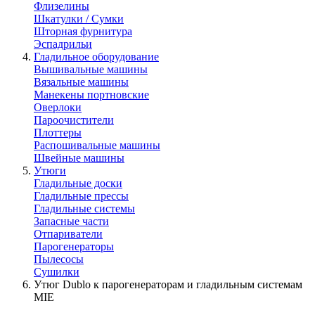
Флизелины
Шкатулки / Сумки
Шторная фурнитура
Эспадрильи
Гладильное оборудование
Вышивальные машины
Вязальные машины
Манекены портновские
Оверлоки
Пароочистители
Плоттеры
Распошивальные машины
Швейные машины
Утюги
Гладильные доски
Гладильные прессы
Гладильные системы
Запасные части
Отпариватели
Парогенераторы
Пылесосы
Сушилки
Утюг Dublo к парогенераторам и гладильным системам
MIE