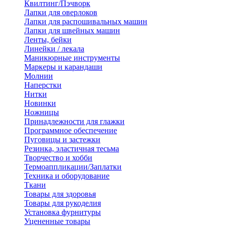
Квилтинг/Пэчворк
Лапки для оверлоков
Лапки для распошивальных машин
Лапки для швейных машин
Ленты, бейки
Линейки / лекала
Маникюрные инструменты
Маркеры и карандаши
Молнии
Наперстки
Нитки
Новинки
Ножницы
Принадлежности для глажки
Программное обеспечение
Пуговицы и застежки
Резинка, эластичная тесьма
Творчество и хобби
Термоаппликации/Заплатки
Техника и оборудование
Ткани
Товары для здоровья
Товары для рукоделия
Установка фурнитуры
Уцененные товары