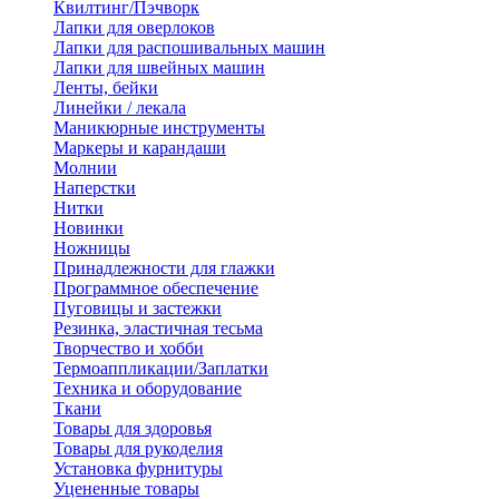
Квилтинг/Пэчворк
Лапки для оверлоков
Лапки для распошивальных машин
Лапки для швейных машин
Ленты, бейки
Линейки / лекала
Маникюрные инструменты
Маркеры и карандаши
Молнии
Наперстки
Нитки
Новинки
Ножницы
Принадлежности для глажки
Программное обеспечение
Пуговицы и застежки
Резинка, эластичная тесьма
Творчество и хобби
Термоаппликации/Заплатки
Техника и оборудование
Ткани
Товары для здоровья
Товары для рукоделия
Установка фурнитуры
Уцененные товары