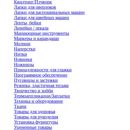
Квилтинг/Пэчворк
Лапки для оверлоков
Лапки для распошивальных машин
Лапки для швейных машин
Ленты, бейки
Линейки / лекала
Маникюрные инструменты
Маркеры и карандаши
Молнии
Наперстки
Нитки
Новинки
Ножницы
Принадлежности для глажки
Программное обеспечение
Пуговицы и застежки
Резинка, эластичная тесьма
Творчество и хобби
Термоаппликации/Заплатки
Техника и оборудование
Ткани
Товары для здоровья
Товары для рукоделия
Установка фурнитуры
Уцененные товары