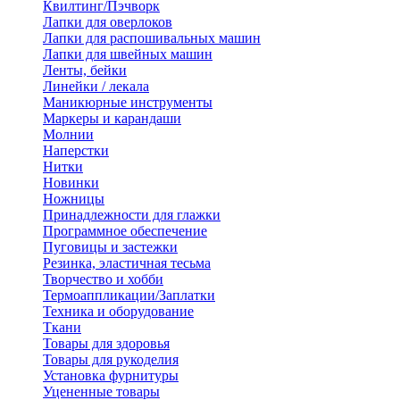
Квилтинг/Пэчворк
Лапки для оверлоков
Лапки для распошивальных машин
Лапки для швейных машин
Ленты, бейки
Линейки / лекала
Маникюрные инструменты
Маркеры и карандаши
Молнии
Наперстки
Нитки
Новинки
Ножницы
Принадлежности для глажки
Программное обеспечение
Пуговицы и застежки
Резинка, эластичная тесьма
Творчество и хобби
Термоаппликации/Заплатки
Техника и оборудование
Ткани
Товары для здоровья
Товары для рукоделия
Установка фурнитуры
Уцененные товары