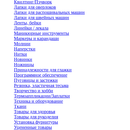
Квилтинг/Пэчворк
Лапки для оверлоков
Лапки для распошивальных машин
Лапки для швейных машин
Ленты, бейки
Линейки / лекала
Маникюрные инструменты
Маркеры и карандаши
Молнии
Наперстки
Нитки
Новинки
Ножницы
Принадлежности для глажки
Программное обеспечение
Пуговицы и застежки
Резинка, эластичная тесьма
Творчество и хобби
Термоаппликации/Заплатки
Техника и оборудование
Ткани
Товары для здоровья
Товары для рукоделия
Установка фурнитуры
Уцененные товары