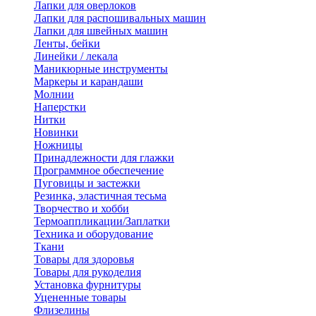
Лапки для оверлоков
Лапки для распошивальных машин
Лапки для швейных машин
Ленты, бейки
Линейки / лекала
Маникюрные инструменты
Маркеры и карандаши
Молнии
Наперстки
Нитки
Новинки
Ножницы
Принадлежности для глажки
Программное обеспечение
Пуговицы и застежки
Резинка, эластичная тесьма
Творчество и хобби
Термоаппликации/Заплатки
Техника и оборудование
Ткани
Товары для здоровья
Товары для рукоделия
Установка фурнитуры
Уцененные товары
Флизелины