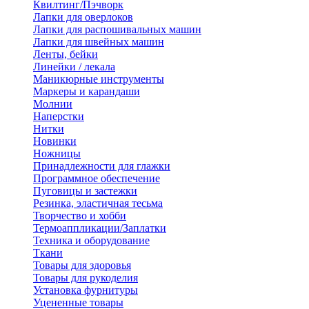
Квилтинг/Пэчворк
Лапки для оверлоков
Лапки для распошивальных машин
Лапки для швейных машин
Ленты, бейки
Линейки / лекала
Маникюрные инструменты
Маркеры и карандаши
Молнии
Наперстки
Нитки
Новинки
Ножницы
Принадлежности для глажки
Программное обеспечение
Пуговицы и застежки
Резинка, эластичная тесьма
Творчество и хобби
Термоаппликации/Заплатки
Техника и оборудование
Ткани
Товары для здоровья
Товары для рукоделия
Установка фурнитуры
Уцененные товары