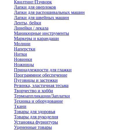
Квилтинг/Пэчворк
Лапки для оверлоков
Лапки для распошивальных машин
Лапки для швейных машин
Ленты, бейки
Линейки / лекала
Маникюрные инструменты
Маркеры и карандаши
Молнии
Наперстки
Нитки
Новинки
Ножницы
Принадлежности для глажки
Программное обеспечение
Пуговицы и застежки
Резинка, эластичная тесьма
Творчество и хобби
Термоаппликации/Заплатки
Техника и оборудование
Ткани
Товары для здоровья
Товары для рукоделия
Установка фурнитуры
Уцененные товары