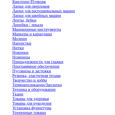
Квилтинг/Пэчворк
Лапки для оверлоков
Лапки для распошивальных машин
Лапки для швейных машин
Ленты, бейки
Линейки / лекала
Маникюрные инструменты
Маркеры и карандаши
Молнии
Наперстки
Нитки
Новинки
Ножницы
Принадлежности для глажки
Программное обеспечение
Пуговицы и застежки
Резинка, эластичная тесьма
Творчество и хобби
Термоаппликации/Заплатки
Техника и оборудование
Ткани
Товары для здоровья
Товары для рукоделия
Установка фурнитуры
Уцененные товары