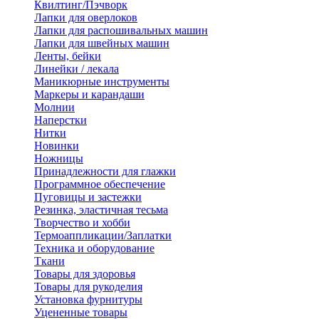
Квилтинг/Пэчворк
Лапки для оверлоков
Лапки для распошивальных машин
Лапки для швейных машин
Ленты, бейки
Линейки / лекала
Маникюрные инструменты
Маркеры и карандаши
Молнии
Наперстки
Нитки
Новинки
Ножницы
Принадлежности для глажки
Программное обеспечение
Пуговицы и застежки
Резинка, эластичная тесьма
Творчество и хобби
Термоаппликации/Заплатки
Техника и оборудование
Ткани
Товары для здоровья
Товары для рукоделия
Установка фурнитуры
Уцененные товары