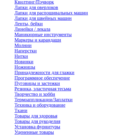
Квилтинг/Пэчворк
Лапки для оверлоков
Лапки для распошивальных машин
Лапки для швейных машин
Ленты, бейки
Линейки / лекала
Маникюрные инструменты
Маркеры и карандаши
Молнии
Наперстки
Нитки
Новинки
Ножницы
Принадлежности для глажки
Программное обеспечение
Пуговицы и застежки
Резинка, эластичная тесьма
Творчество и хобби
Термоаппликации/Заплатки
Техника и оборудование
Ткани
Товары для здоровья
Товары для рукоделия
Установка фурнитуры
Уцененные товары