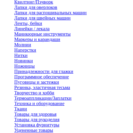
Квилтинг/Пэчворк
Лапки для оверлоков
Лапки для распошивальных машин
Лапки для швейных машин
Ленты, бейки
Линейки / лекала
Маникюрные инструменты
Маркеры и карандаши
Молнии
Наперстки
Нитки
Новинки
Ножницы
Принадлежности для глажки
Программное обеспечение
Пуговицы и застежки
Резинка, эластичная тесьма
Творчество и хобби
Термоаппликации/Заплатки
Техника и оборудование
Ткани
Товары для здоровья
Товары для рукоделия
Установка фурнитуры
Уцененные товары