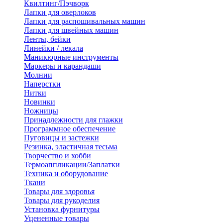
Квилтинг/Пэчворк
Лапки для оверлоков
Лапки для распошивальных машин
Лапки для швейных машин
Ленты, бейки
Линейки / лекала
Маникюрные инструменты
Маркеры и карандаши
Молнии
Наперстки
Нитки
Новинки
Ножницы
Принадлежности для глажки
Программное обеспечение
Пуговицы и застежки
Резинка, эластичная тесьма
Творчество и хобби
Термоаппликации/Заплатки
Техника и оборудование
Ткани
Товары для здоровья
Товары для рукоделия
Установка фурнитуры
Уцененные товары