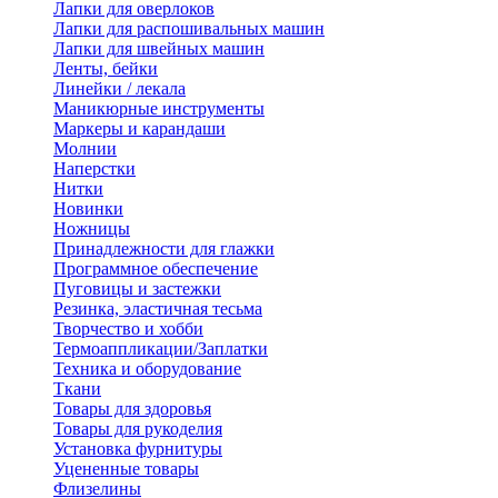
Лапки для оверлоков
Лапки для распошивальных машин
Лапки для швейных машин
Ленты, бейки
Линейки / лекала
Маникюрные инструменты
Маркеры и карандаши
Молнии
Наперстки
Нитки
Новинки
Ножницы
Принадлежности для глажки
Программное обеспечение
Пуговицы и застежки
Резинка, эластичная тесьма
Творчество и хобби
Термоаппликации/Заплатки
Техника и оборудование
Ткани
Товары для здоровья
Товары для рукоделия
Установка фурнитуры
Уцененные товары
Флизелины