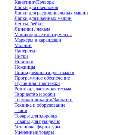
Квилтинг/Пэчворк
Лапки для оверлоков
Лапки для распошивальных машин
Лапки для швейных машин
Ленты, бейки
Линейки / лекала
Маникюрные инструменты
Маркеры и карандаши
Молнии
Наперстки
Нитки
Новинки
Ножницы
Принадлежности для глажки
Программное обеспечение
Пуговицы и застежки
Резинка, эластичная тесьма
Творчество и хобби
Термоаппликации/Заплатки
Техника и оборудование
Ткани
Товары для здоровья
Товары для рукоделия
Установка фурнитуры
Уцененные товары