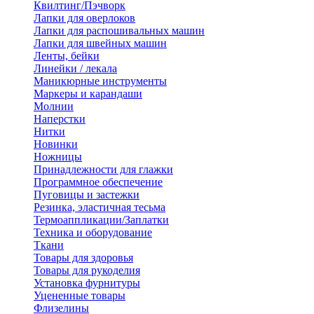
Квилтинг/Пэчворк
Лапки для оверлоков
Лапки для распошивальных машин
Лапки для швейных машин
Ленты, бейки
Линейки / лекала
Маникюрные инструменты
Маркеры и карандаши
Молнии
Наперстки
Нитки
Новинки
Ножницы
Принадлежности для глажки
Программное обеспечение
Пуговицы и застежки
Резинка, эластичная тесьма
Термоаппликации/Заплатки
Техника и оборудование
Ткани
Товары для здоровья
Товары для рукоделия
Установка фурнитуры
Уцененные товары
Флизелины