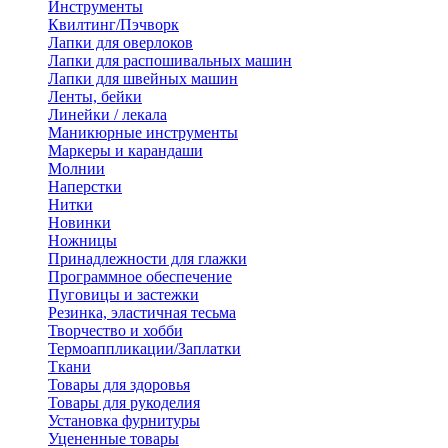
Инструменты
Квилтинг/Пэчворк
Лапки для оверлоков
Лапки для распошивальных машин
Лапки для швейных машин
Ленты, бейки
Линейки / лекала
Маникюрные инструменты
Маркеры и карандаши
Молнии
Наперстки
Нитки
Новинки
Ножницы
Принадлежности для глажки
Программное обеспечение
Пуговицы и застежки
Резинка, эластичная тесьма
Творчество и хобби
Термоаппликации/Заплатки
Ткани
Товары для здоровья
Товары для рукоделия
Установка фурнитуры
Уцененные товары