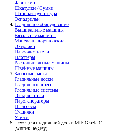
Флизелины
Шкатулки / Сумки
Шторная фурнитура
Эспадрильи
Гладильное оборудование
Вышивальные машины
Вязальные машины
Манекены портновские
Оверлоки
Пароочистители
Плоттеры
Распошивальные машины
Швейные машины
Запасные части
Гладильные доски
Гладильные прессы
Гладильные системы
Отпариватели
Парогенераторы
Пылесосы
Сушилки
Утюги
Чехол для гладильной доски MIE Grazia C
(white/blue/grey)