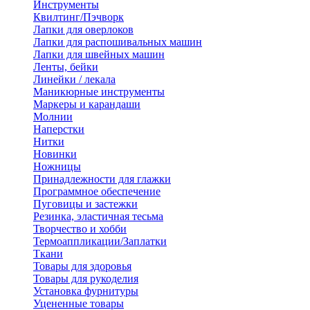
Инструменты
Квилтинг/Пэчворк
Лапки для оверлоков
Лапки для распошивальных машин
Лапки для швейных машин
Ленты, бейки
Линейки / лекала
Маникюрные инструменты
Маркеры и карандаши
Молнии
Наперстки
Нитки
Новинки
Ножницы
Принадлежности для глажки
Программное обеспечение
Пуговицы и застежки
Резинка, эластичная тесьма
Творчество и хобби
Термоаппликации/Заплатки
Ткани
Товары для здоровья
Товары для рукоделия
Установка фурнитуры
Уцененные товары