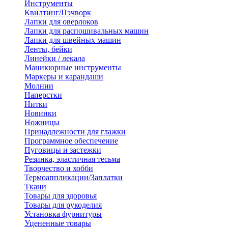
Инструменты
Квилтинг/Пэчворк
Лапки для оверлоков
Лапки для распошивальных машин
Лапки для швейных машин
Ленты, бейки
Линейки / лекала
Маникюрные инструменты
Маркеры и карандаши
Молнии
Наперстки
Нитки
Новинки
Ножницы
Принадлежности для глажки
Программное обеспечение
Пуговицы и застежки
Резинка, эластичная тесьма
Творчество и хобби
Термоаппликации/Заплатки
Ткани
Товары для здоровья
Товары для рукоделия
Установка фурнитуры
Уцененные товары