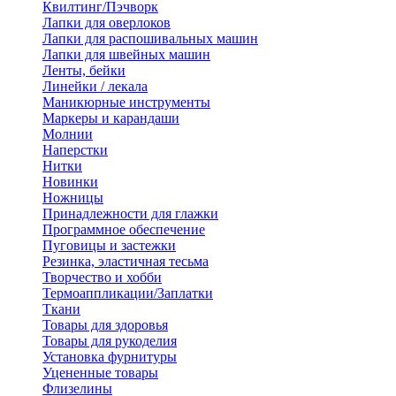
Квилтинг/Пэчворк
Лапки для оверлоков
Лапки для распошивальных машин
Лапки для швейных машин
Ленты, бейки
Линейки / лекала
Маникюрные инструменты
Маркеры и карандаши
Молнии
Наперстки
Нитки
Новинки
Ножницы
Принадлежности для глажки
Программное обеспечение
Пуговицы и застежки
Резинка, эластичная тесьма
Творчество и хобби
Термоаппликации/Заплатки
Ткани
Товары для здоровья
Товары для рукоделия
Установка фурнитуры
Уцененные товары
Флизелины