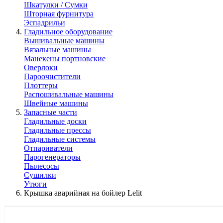
Шкатулки / Сумки
Шторная фурнитура
Эспадрильи
Гладильное оборудование
Вышивальные машины
Вязальные машины
Манекены портновские
Оверлоки
Пароочистители
Плоттеры
Распошивальные машины
Швейные машины
Запасные части
Гладильные доски
Гладильные прессы
Гладильные системы
Отпариватели
Парогенераторы
Пылесосы
Сушилки
Утюги
Крышка аварийная на бойлер Lelit
КАТАЛОГ