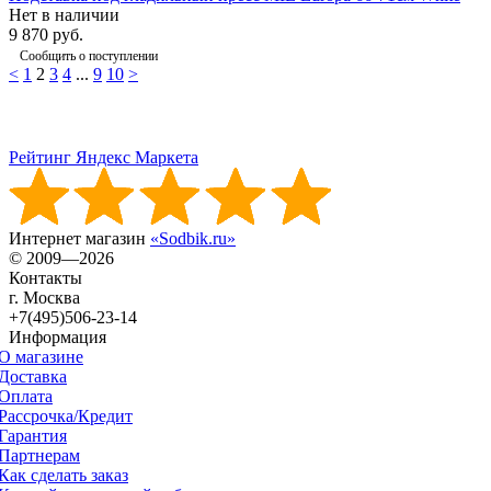
Нет в наличии
9 870 руб.
Сообщить о поступлении
<
1
2
3
4
...
9
10
>
Рейтинг Яндекс Маркета
Интернет магазин
«Sodbik.ru»
© 2009—2026
Контакты
г. Москва
+7(495)506-23-14
Информация
О магазине
Доставка
Оплата
Рассрочка/Кредит
Гарантия
Партнерам
Как сделать заказ