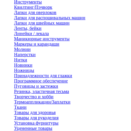
Инструменты
Квилтинг/Пэчворк
Лапки для оверлоков
Лапки для распошивальных машин
Лапки для швейных машин
Ленты, бейки
Линейки / лекала
Маникюрные инструменты
Маркеры и карандаши
Молнии
Наперстки
Нитки
Новинки
Ножницы
Принадлежности для глажки
Программное обеспечение
Пуговицы и застежки
Резинка, эластичная тесьма
Творчество и хобби
Термоаппликации/Заплатки
Ткани
Товары для здоровья
Товары для рукоделия
Установка фурнитуры
Уцененные товары