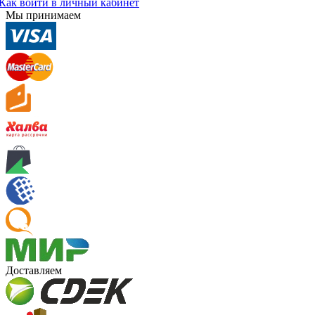
Как войти в личный кабинет
Мы принимаем
Доставляем