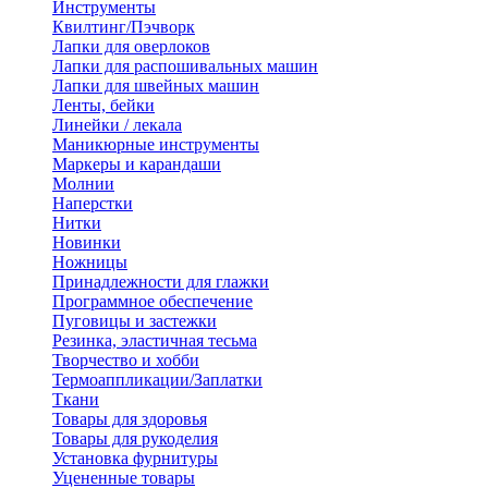
Инструменты
Квилтинг/Пэчворк
Лапки для оверлоков
Лапки для распошивальных машин
Лапки для швейных машин
Ленты, бейки
Линейки / лекала
Маникюрные инструменты
Маркеры и карандаши
Молнии
Наперстки
Нитки
Новинки
Ножницы
Принадлежности для глажки
Программное обеспечение
Пуговицы и застежки
Резинка, эластичная тесьма
Творчество и хобби
Термоаппликации/Заплатки
Ткани
Товары для здоровья
Товары для рукоделия
Установка фурнитуры
Уцененные товары