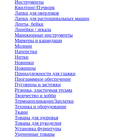
Инструменты
Квилтинг/Пэчворк
Лапки для оверлоков
Лапки для распошивальных машин
Ленты, бейки
Линейки / лекала
Маникюрные инструменты
Маркеры и карандаши
Молнии
Наперстки
Нитки
Новинки
Ножницы
Принадлежности для глажки
Программное обеспечение
Пуговицы и застежки
Резинка, эластичная тесьма
Творчество и хобби
Термоаппликации/Заплатки
Техника и оборудование
Ткани
Товары для здоровья
Товары для рукоделия
Установка фурнитуры
Уцененные товары