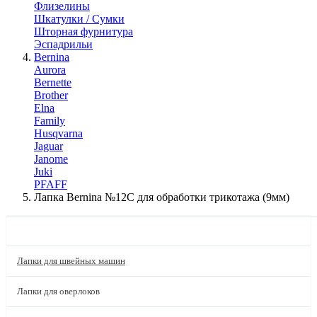
Флизелины
Шкатулки / Сумки
Шторная фурнитура
Эспадрильи
Bernina
Aurora
Bernette
Brother
Elna
Family
Husqvarna
Jaguar
Janome
Juki
PFAFF
Лапка Bernina №12C для обработки трикотажа (9мм)
КАТАЛОГ
Лапки для швейных машин
Лапки для оверлоков